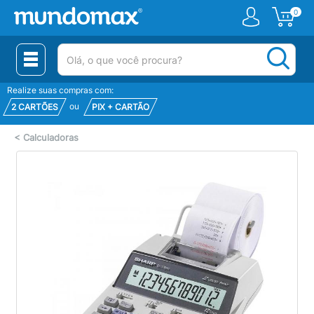
0
(pesquisar)
Realize suas compras com:
ou
2 CARTÕES
PIX + CARTÃO
<
Calculadoras