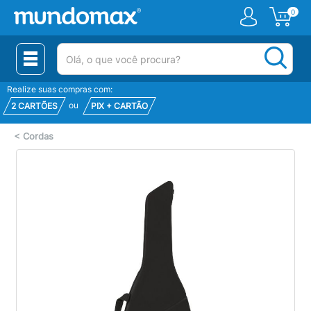
0
(pesquisar)
Realize suas compras com:
ou
2 CARTÕES
PIX + CARTÃO
<
Cordas