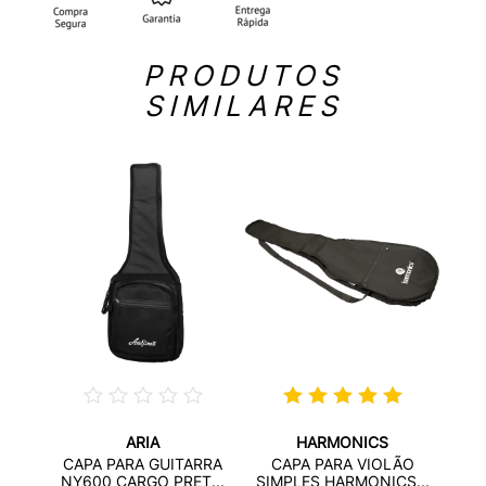
PRODUTOS
SIMILARES
HARM
ARIA
HARMONICS
RRA
CAPA
CAPA PARA GUITARRA
CAPA PARA VIOLÃO
...
H
NY600 CARGO PRET...
SIMPLES HARMONICS...