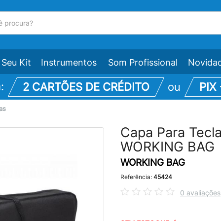
Seu Kit
Instrumentos
Som Profissional
Novida
m:
2 CARTÕES DE CRÉDITO
ou
PIX
as
Capa Para Tecl
WORKING BAG
WORKING BAG
Referência:
45424
0 avaliações