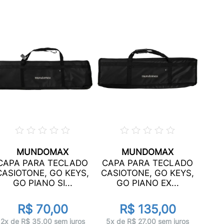
MUNDOMAX
MUNDOMAX
CAP
CAPA PARA TECLADO
CAPA PARA TECLADO
6/8
CASIOTONE, GO KEYS,
CASIOTONE, GO KEYS,
C
GO PIANO SI...
GO PIANO EX...
R$ 70,00
R$ 135,00
7x 
2x de R$ 35,00 sem juros
5x de R$ 27,00 sem juros