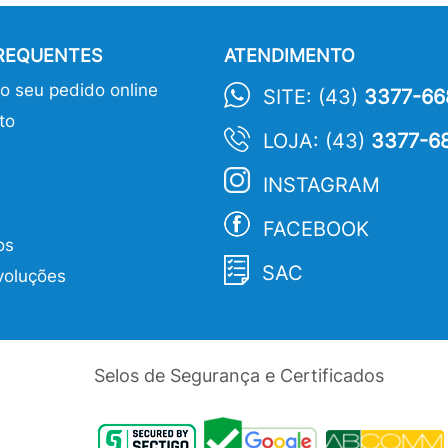
FREQUENTES
ATENDIMENTO
 seu pedido online
SITE: (43)
3377-66
to
LOJA: (43)
3377-6
INSTAGRAM
FACEBOOK
os
SAC
voluções
Selos de Segurança e Certificados