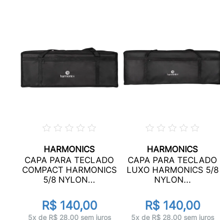
HARMONICS
HARMONICS
O
CAPA PARA TECLADO
CAPA PARA TECLADO
LON
COMPACT HARMONICS
LUXO HARMONICS 5/8
.
5/8 NYLON...
NYLON...
R$ 140,00
R$ 140,00
ros
5x de R$ 28,00 sem juros
5x de R$ 28,00 sem juros