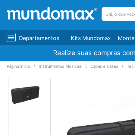
(pesquisar)
Departamentos
Kits Mundomax
Monte 
Realize suas compras co
Página Inicial
\
Instrumentos Musicais
\
Capas e Cases
\
Tecl