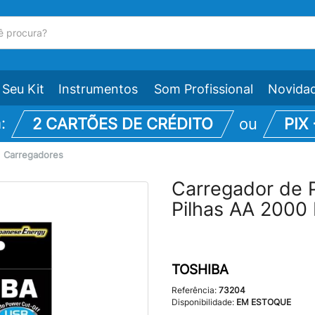
Seu Kit
Instrumentos
Som Profissional
Novida
m:
2 CARTÕES DE CRÉDITO
ou
PIX
\
Carregadores
Carregador de
Pilhas AA 2000
TOSHIBA
Referência:
73204
Disponibilidade:
EM ESTOQUE