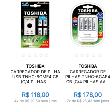
TOSHIBA
TOSHIBA
E
CARREGADOR DE PILHA
CARREGADOR DE
SB
USB TNHC-6GME4 CB
PILHAS TNHC-6GAE4
...
(C/4 PILHAS...
CB (C/4 PILHAS AA...
R$ 118,00
R$ 178,00
ros
4x de R$ 29,50 sem juros
7x de R$ 25,43 sem juros