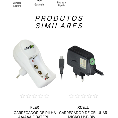
PRODUTOS
SIMILARES
FLEX
XCELL
ULAR
CA
CARREGADOR DE PILHA
CARREGADOR DE CELULAR
..
MIC
AA/AAA E BATERI...
MICRO USB BIV...