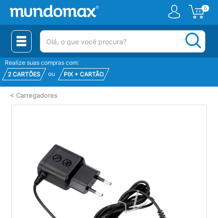
0
(pesquisar)
Realize suas compras com:
ou
2 CARTÕES
PIX + CARTÃO
<
Carregadores