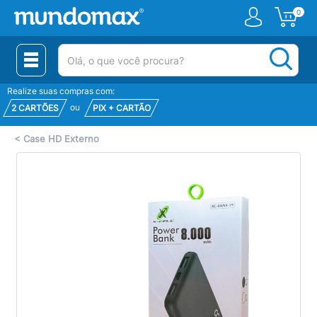
0
(pesquisar)
Realize suas compras com:
ou
2 CARTÕES
PIX + CARTÃO
<
Case HD Externo