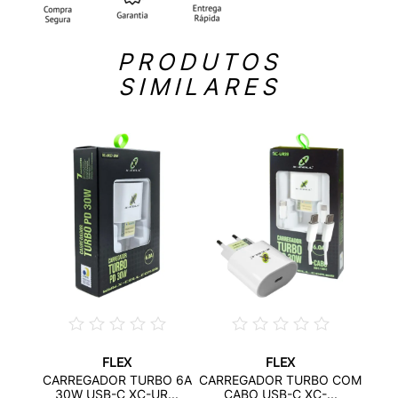
PRODUTOS
SIMILARES
FLEX
FLEX
ULAR
CARR
CARREGADOR TURBO 6A
CARREGADOR TURBO COM
..
C
30W USB-C XC-UR...
CABO USB-C XC-...