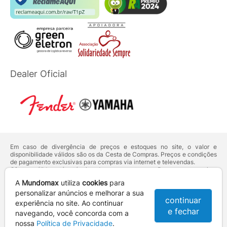
Dealer Oficial
Em caso de divergência de preços e estoques no site, o valor e
disponibilidade válidos são os da Cesta de Compras. Preços e condições
de pagamento exclusivas para compras via internet e televendas.
Ofertas válidas até o término de nossos estoques. Para compras acima
de 5 unidades do mesmo produto, entre em contato com o nosso canal
A
Mundomax
utiliza
cookies
para
de
Venda Corporativa
.
Os preços apresentados no site prevalecem sobre outros anunciados em
personalizar anúncios e melhorar a sua
continuar
qualquer outro meio de comunicação ou sites de buscas. Código de
experiência no site. Ao continuar
Defesa do Consumidor:
Lei nº 8.078.
e fechar
navegando, você concorda com a
Vendas sujeitas à confirmação de dados e análises de crédito e risco.
nossa
Política de Privacidade
.