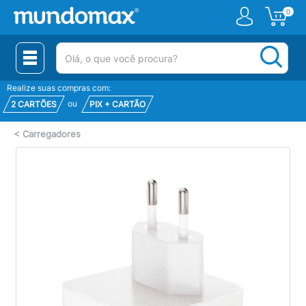
0
(pesquisar)
Realize suas compras com:
ou
2 CARTÕES
PIX + CARTÃO
<
Carregadores