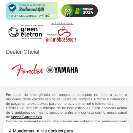
Dealer Oficial
Em caso de divergência de preços e estoques no site, o valor e
disponibilidade válidos são os da Cesta de Compras. Preços e condições
de pagamento exclusivas para compras via internet e televendas.
Ofertas válidas até o término de nossos estoques. Para compras acima
de 5 unidades do mesmo produto, entre em contato com o nosso canal
de
Venda Corporativa
.
Os preços apresentados no site prevalecem sobre outros anunciados em
qualquer outro meio de comunicação ou sites de buscas. Código de
Defesa do Consumidor:
Lei nº 8.078.
A
Mundomax
utiliza
cookies
para