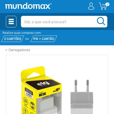
0
(pesquisar)
Realize suas compras com:
ou
2 CARTÕES
PIX + CARTÃO
<
Carregadores