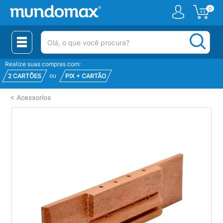
0
(pesquisar)
Realize suas compras com:
ou
2 CARTÕES
PIX + CARTÃO
<
Acessorios