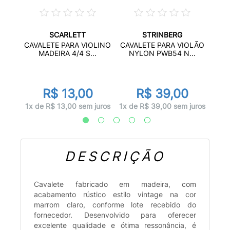
SCARLETT
STRINBERG
PETE
TR
CAVALETE PARA VIOLINO
CAVALETE PARA VIOLÃO
..
ST
MADEIRA 4/4 S...
NYLON PWB54 N...
9
R$ 13,00
R$ 39,00
 juros
2x d
1x de R$ 13,00 sem juros
1x de R$ 39,00 sem juros
DESCRIÇÃO
Cavalete fabricado em madeira, com
acabamento rústico estilo vintage na cor
marrom claro, conforme lote recebido do
fornecedor. Desenvolvido para oferecer
excelente qualidade e ótima ressonância, é