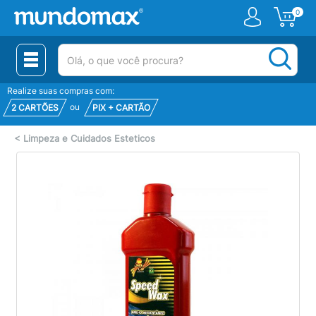
0
(pesquisar)
Realize suas compras com:
ou
2 CARTÕES
PIX + CARTÃO
<
Limpeza e Cuidados Esteticos