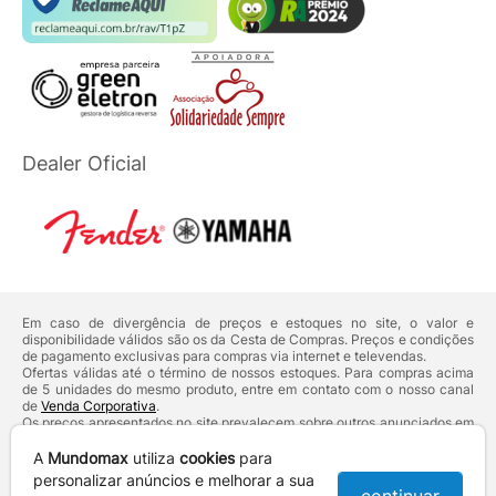
Dealer Oficial
Em caso de divergência de preços e estoques no site, o valor e
disponibilidade válidos são os da Cesta de Compras. Preços e condições
de pagamento exclusivas para compras via internet e televendas.
Ofertas válidas até o término de nossos estoques. Para compras acima
de 5 unidades do mesmo produto, entre em contato com o nosso canal
de
Venda Corporativa
.
Os preços apresentados no site prevalecem sobre outros anunciados em
qualquer outro meio de comunicação ou sites de buscas. Código de
Defesa do Consumidor:
Lei nº 8.078.
A
Mundomax
utiliza
cookies
para
Vendas sujeitas à confirmação de dados e análises de crédito e risco.
personalizar anúncios e melhorar a sua