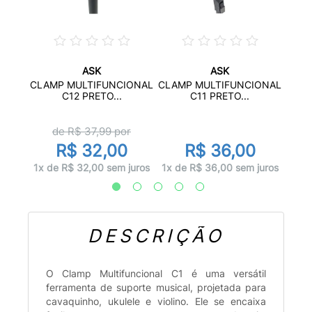
ASK
ASK
IONAL
CLAM
CLAMP MULTIFUNCIONAL
CLAMP MULTIFUNCIONAL
C12 PRETO...
C11 PRETO...
r
de R$
37,99
por
R$ 32,00
R$ 36,00
juros
1x d
1x de R$ 32,00 sem juros
1x de R$ 36,00 sem juros
DESCRIÇÃO
O Clamp Multifuncional C1 é uma versátil
ferramenta de suporte musical, projetada para
cavaquinho, ukulele e violino. Ele se encaixa