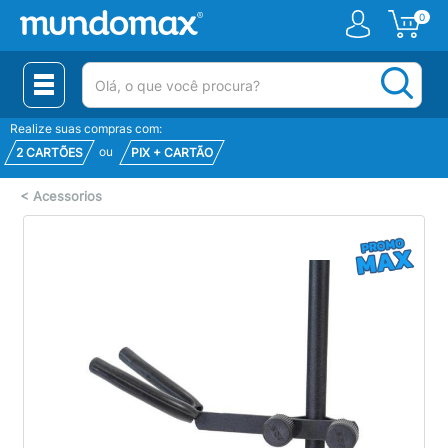
0
(pesquisar)
Realize suas compras com:
ou
2 CARTÕES
PIX + CARTÃO
<
Acessorios