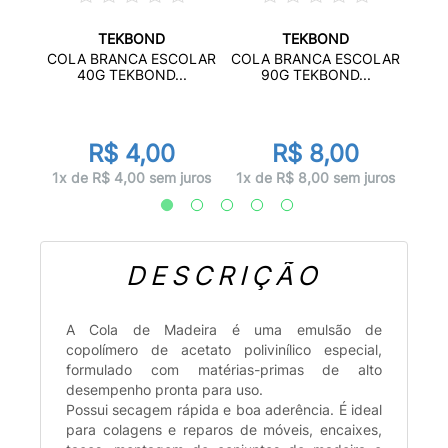
TEKBOND
TEKBOND
RETA
COLA
COLA BRANCA ESCOLAR
COLA BRANCA ESCOLAR
..
40G TEKBOND...
90G TEKBOND...
r
0
R$ 4,00
R$ 8,00
juros
1x d
1x de R$ 4,00 sem juros
1x de R$ 8,00 sem juros
DESCRIÇÃO
A Cola de Madeira é uma emulsão de
copolímero de acetato polivinílico especial,
formulado com matérias-primas de alto
desempenho pronta para uso.
Possui secagem rápida e boa aderência. É ideal
para colagens e reparos de móveis, encaixes,