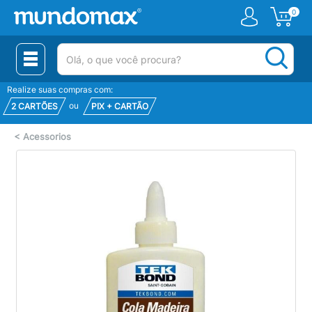
0
(pesquisar)
Realize suas compras com:
ou
2 CARTÕES
PIX + CARTÃO
<
Acessorios