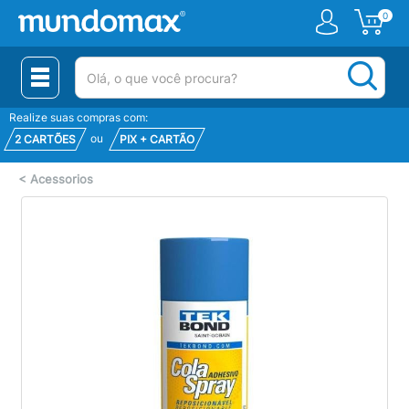
0
(pesquisar)
Realize suas compras com:
ou
2 CARTÕES
PIX + CARTÃO
<
Acessorios