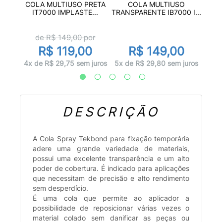
20G
COL
COLA MULTIUSO PRETA
COLA MULTIUSO
O...
IT7000 IMPLASTE...
TRANSPARENTE IB7000 I...
de R$
149,00
por
R$ 119,00
R$ 149,00
juros
1x d
4x de R$ 29,75 sem juros
5x de R$ 29,80 sem juros
DESCRIÇÃO
A Cola Spray Tekbond para fixação temporária
adere uma grande variedade de materiais,
possui uma excelente transparência e um alto
poder de cobertura. É indicado para aplicações
que necessitam de precisão e alto rendimento
sem desperdício.
É uma cola que permite ao aplicador a
possibilidade de reposicionar várias vezes o
material colado sem danificar as peças ou