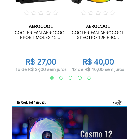
AEROCOOL
AEROCOOL
GB 18
COO
COOLER FAN AEROCOOL
COOLER FAN AEROCOOL
.
E
FROST MOLEX 12 ...
SPECTRO 12F FRG...
R$ 27,00
R$ 40,00
juros
1x d
1x de R$ 27,00 sem juros
1x de R$ 40,00 sem juros