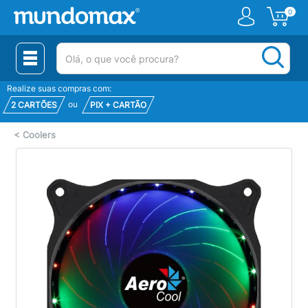
0
(pesquisar)
Realize suas compras com:
ou
2 CARTÕES
PIX + CARTÃO
<
Coolers