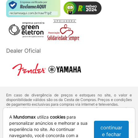
Dealer Oficial
Em caso de divergência de preços e estoques no site, o valor e
disponibilidade válidos são os da Cesta de Compras. Preços e condições
de pagamento exclusivas para compras via internet e televendas.
Ofertas válidas até o término de nossos estoques. Para compras acima
de 5 unidades do mesmo produto, entre em contato com o nosso canal
A
Mundomax
utiliza
cookies
para
de
Venda Corporativa
.
Os preços apresentados no site prevalecem sobre outros anunciados em
personalizar anúncios e melhorar a sua
continuar
qualquer outro meio de comunicação ou sites de buscas. Código de
experiência no site. Ao continuar
Defesa do Consumidor:
Lei nº 8.078.
e fechar
navegando, você concorda com a
Vendas sujeitas à confirmação de dados e análises de crédito e risco.