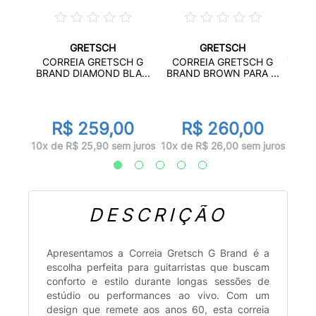
GRETSCH
GRETSCH
RDEON
CORR
CORREIA GRETSCH G
CORREIA GRETSCH G
.
C
BRAND DIAMOND BLA...
BRAND BROWN PARA ...
r
R$ 259,00
R$ 260,00
juros
4x d
10x de R$ 25,90 sem juros
10x de R$ 26,00 sem juros
DESCRIÇÃO
Apresentamos a Correia Gretsch G Brand é a
escolha perfeita para guitarristas que buscam
conforto e estilo durante longas sessões de
estúdio ou performances ao vivo. Com um
design que remete aos anos 60, esta correia