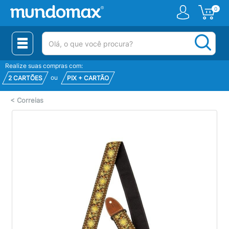
0
(pesquisar)
Realize suas compras com:
ou
2 CARTÕES
PIX + CARTÃO
<
Correias