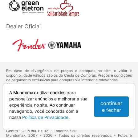
Dealer Oficial
Em caso de divergência de preços e estoques no site, o valor e
disponibilidade válidos são os da Cesta de Compras. Preços e condições
de pagamento exclusivas para compras via internet e televendas.
Ofertas válidas até o término de nossos estoques. Para compras acima
de 5 unidades do mesmo produto, entre em contato com o nosso canal
A
Mundomax
utiliza
cookies
para
de
Venda Corporativa
.
Os preços apresentados no site prevalecem sobre outros anunciados em
personalizar anúncios e melhorar a sua
continuar
qualquer outro meio de comunicação ou sites de buscas. Código de
experiência no site. Ao continuar
Defesa do Consumidor:
Lei nº 8.078.
e fechar
navegando, você concorda com a
Vendas sujeitas à confirmação de dados e análises de crédito e risco.
nossa
Política de Privacidade
.
Razão Social: Hayamax Distribuidora de Produtos Eletrônicos Ltda -
CNPJ: 01.725.627/0002-53 - Endereço: R. Senador Souza Naves, 9 -
Centro - CEP: 86010-921 - Londrina / PR
Mundomax. 2007 - 2026 - Todos os direitos reservados. - Fotos e