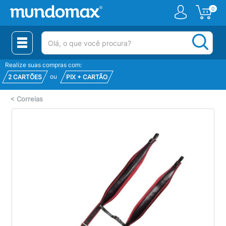
0
(pesquisar)
Realize suas compras com:
ou
2 CARTÕES
PIX + CARTÃO
<
Correias