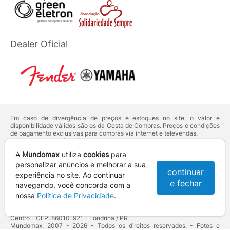
Dealer Oficial
Em caso de divergência de preços e estoques no site, o valor e
disponibilidade válidos são os da Cesta de Compras. Preços e condições
de pagamento exclusivas para compras via internet e televendas.
Ofertas válidas até o término de nossos estoques. Para compras acima
de 5 unidades do mesmo produto, entre em contato com o nosso canal
A
Mundomax
utiliza
cookies
para
de
Venda Corporativa
.
Os preços apresentados no site prevalecem sobre outros anunciados em
personalizar anúncios e melhorar a sua
continuar
qualquer outro meio de comunicação ou sites de buscas. Código de
experiência no site. Ao continuar
Defesa do Consumidor:
Lei nº 8.078.
e fechar
navegando, você concorda com a
Vendas sujeitas à confirmação de dados e análises de crédito e risco.
nossa
Política de Privacidade
.
Razão Social: Hayamax Distribuidora de Produtos Eletrônicos Ltda -
CNPJ: 01.725.627/0002-53 - Endereço: R. Senador Souza Naves, 9 -
Centro - CEP: 86010-921 - Londrina / PR
Mundomax. 2007 - 2026 - Todos os direitos reservados. - Fotos e