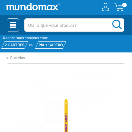
0
(pesquisar)
Realize suas compras com:
ou
2 CARTÕES
PIX + CARTÃO
<
Correias