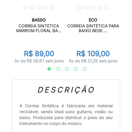
BASSO
ECO
CH
CORR
CORREIA SINTÉTICA
CORREIA SINTÉTICA PARA
NI...
MARROM FLORAL BA...
BAIXO BEGE ...
r
0
R$ 89,00
R$ 109,00
juros
4x d
3x de R$ 29,67 sem juros
4x de R$ 27,25 sem juros
DESCRIÇÃO
A Correia Sintética é fabricada em material
reciclável, sendo ideal para guitarra, violão ou
baixo. Produzida para distribuir o peso do seu
instrumento no corpo do músico.