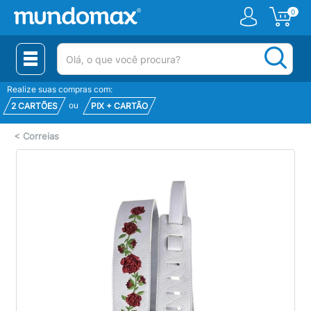
0
(pesquisar)
Realize suas compras com:
ou
2 CARTÕES
PIX + CARTÃO
<
Correias