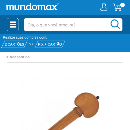
0
(pesquisar)
Realize suas compras com:
ou
2 CARTÕES
PIX + CARTÃO
<
Acessorios