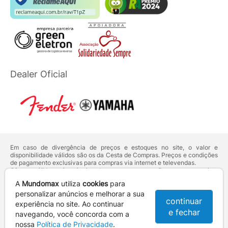
Dealer Oficial
Em caso de divergência de preços e estoques no site, o valor e
disponibilidade válidos são os da Cesta de Compras. Preços e condições
de pagamento exclusivas para compras via internet e televendas.
Ofertas válidas até o término de nossos estoques. Para compras acima
de 5 unidades do mesmo produto, entre em contato com o nosso canal
A
Mundomax
utiliza
cookies
para
de
Venda Corporativa
.
Os preços apresentados no site prevalecem sobre outros anunciados em
personalizar anúncios e melhorar a sua
continuar
qualquer outro meio de comunicação ou sites de buscas. Código de
experiência no site. Ao continuar
Defesa do Consumidor:
Lei nº 8.078.
e fechar
navegando, você concorda com a
Vendas sujeitas à confirmação de dados e análises de crédito e risco.
nossa
Política de Privacidade
.