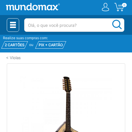
0
(pesquisar)
Realize suas compras com:
ou
2 CARTÕES
PIX + CARTÃO
<
Violas