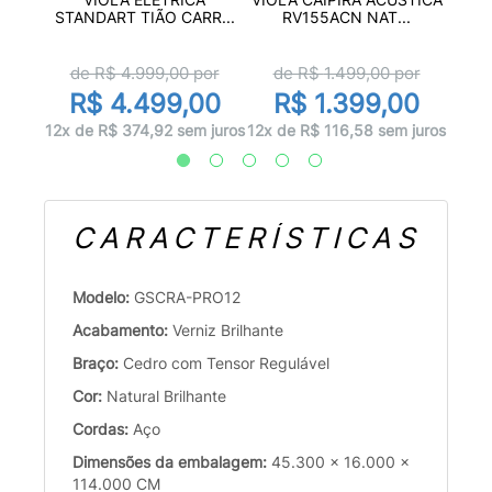
A...
STANDART TIÃO CARR...
RV155ACN NAT...
or
d
de R$
4.999,00
por
de R$
1.499,00
por
00
R$ 4.499,00
R$ 1.399,00
 juros
10x d
12x de R$ 374,92 sem juros
12x de R$ 116,58 sem juros
CARACTERÍSTICAS
Modelo:
GSCRA-PRO12
Acabamento:
Verniz Brilhante
Braço:
Cedro com Tensor Regulável
Cor:
Natural Brilhante
Cordas:
Aço
Dimensões da embalagem:
45.300 x 16.000 x
114.000 CM