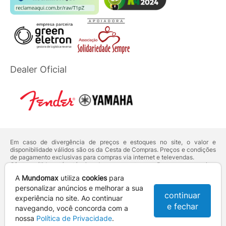
Dealer Oficial
Em caso de divergência de preços e estoques no site, o valor e
disponibilidade válidos são os da Cesta de Compras. Preços e condições
de pagamento exclusivas para compras via internet e televendas.
Ofertas válidas até o término de nossos estoques. Para compras acima
de 5 unidades do mesmo produto, entre em contato com o nosso canal
A
Mundomax
utiliza
cookies
para
de
Venda Corporativa
.
Os preços apresentados no site prevalecem sobre outros anunciados em
personalizar anúncios e melhorar a sua
continuar
qualquer outro meio de comunicação ou sites de buscas. Código de
experiência no site. Ao continuar
Defesa do Consumidor:
Lei nº 8.078.
e fechar
navegando, você concorda com a
Vendas sujeitas à confirmação de dados e análises de crédito e risco.
nossa
Política de Privacidade
.
Razão Social: Hayamax Distribuidora de Produtos Eletrônicos Ltda -