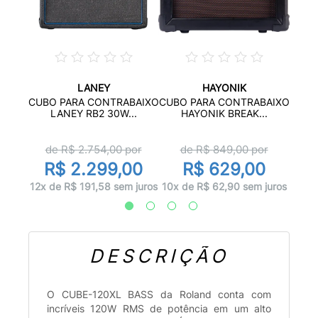
LANEY
HAYONIK
ARA
CUBO
CUBO PARA CONTRABAIXO
CUBO PARA CONTRABAIXO
G...
F
LANEY RB2 30W...
HAYONIK BREAK...
d
de R$
2.754,00
por
de R$
849,00
por
00
R
R$ 2.299,00
R$ 629,00
 juros
12x d
12x de R$ 191,58 sem juros
10x de R$ 62,90 sem juros
DESCRIÇÃO
O CUBE-120XL BASS da Roland conta com
incríveis 120W RMS de potência em um alto