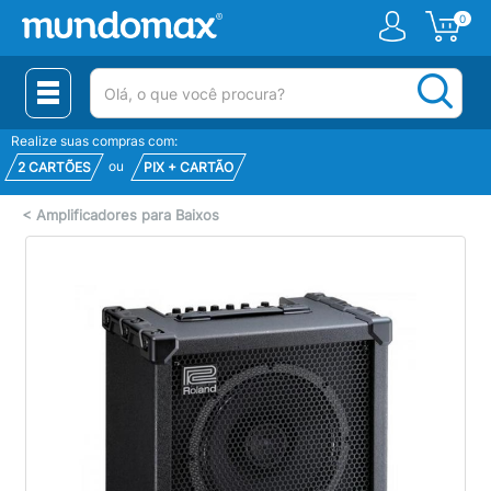
0
(pesquisar)
Realize suas compras com:
ou
2 CARTÕES
PIX + CARTÃO
<
Amplificadores para Baixos