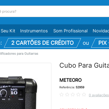
Seu Kit
Instrumentos
Som Profissional
Novida
m:
2 CARTÕES DE CRÉDITO
ou
PIX
ificadores para Guitarras
Cubo Para Gui
METEORO
Referência:
52959
0 avaliações