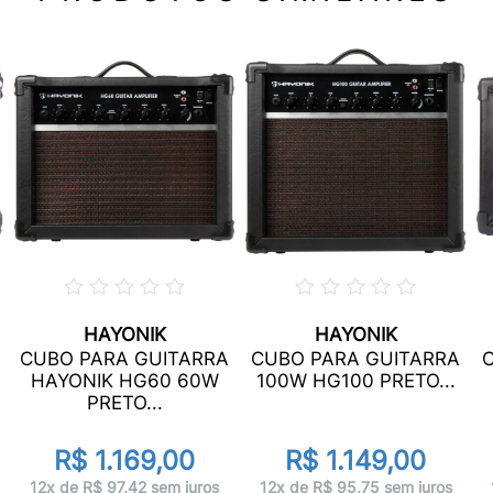
HAYONIK
HAYONIK
CUBO PARA GUITARRA
CUBO PARA GUITARRA
HAYONIK HG60 60W
100W HG100 PRETO...
PRETO...
R$ 1.169,00
R$ 1.149,00
12x de R$ 97,42 sem juros
12x de R$ 95,75 sem juros