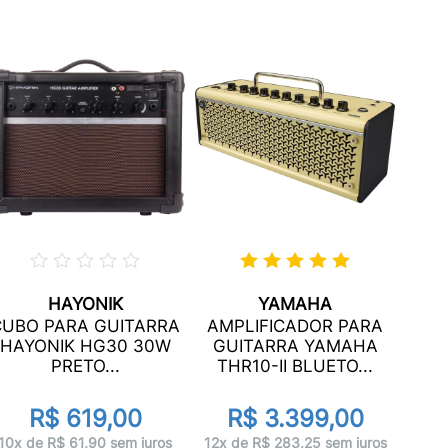
HAYONIK
YAMAHA
A
CUBO PARA GUITARRA
AMPLIFICADOR PARA
FO
HAYONIK HG30 30W
GUITARRA YAMAHA
BLU
PRETO...
THR10-II BLUETO...
d
R$ 619,00
R$ 3.399,00
10x 
10x de R$ 61,90 sem juros
12x de R$ 283,25 sem juros