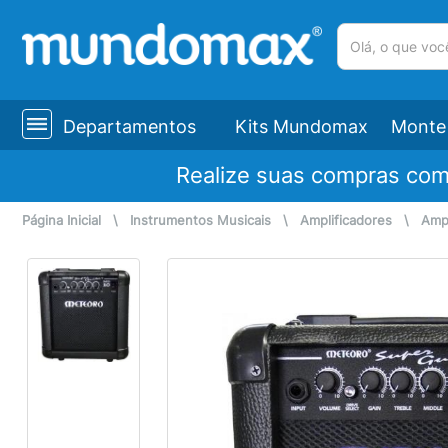
(pesquisar)
Departamentos
Kits Mundomax
Monte 
Realize suas compras co
Página Inicial
\
Instrumentos Musicais
\
Amplificadores
\
Ampl