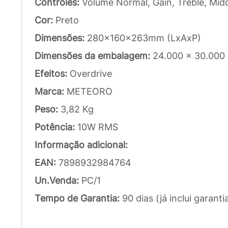
Controles:
Volume Normal, Gain, Treble, Mid
Cor:
Preto
Dimensões:
280x160x263mm (LxAxP)
Dimensões da embalagem:
24.000 x 30.000
Efeitos:
Overdrive
Marca:
METEORO
Peso:
3,82 Kg
Potência:
10W RMS
Informação adicional:
EAN:
7898932984764
Un.Venda:
PC/1
Tempo de Garantia:
90 dias (já inclui garanti