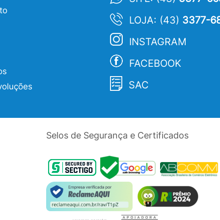
to
LOJA: (43)
3377-6
INSTAGRAM
FACEBOOK
os
SAC
voluções
Selos de Segurança e Certificados