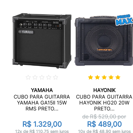
YAMAHA
HAYONIK
RA
CUBO PARA GUITARRA
CUBO PARA GUITARRA
6
YAMAHA GA15II 15W
HAYONIK HG20 20W
.
RMS PRETO...
PRETO...
de R$
529,00
por
R$ 1.329,00
R$ 489,00
uros
12x de R$ 110,75 sem juros
10x de R$ 48,90 sem juros