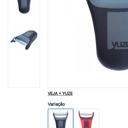
VEJA + YUZE
Variação