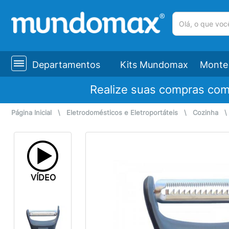
(pesquisar)
Departamentos
Kits Mundomax
Monte 
Realize suas compras co
Página Inicial
\
Eletrodomésticos e Eletroportáteis
\
Cozinha
VÍDEO