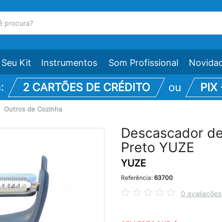
Seu Kit
Instrumentos
Som Profissional
Novida
m:
2 CARTÕES DE CRÉDITO
ou
PIX
\
Outros de Cozinha
Descascador de
Preto YUZE
YUZE
Referência:
63700
0 avaliações