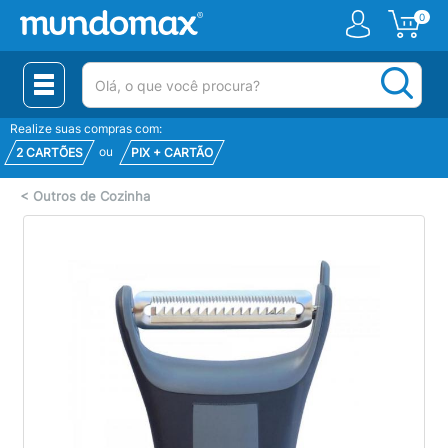
0
(pesquisar)
Realize suas compras com:
ou
2 CARTÕES
PIX + CARTÃO
<
Outros de Cozinha