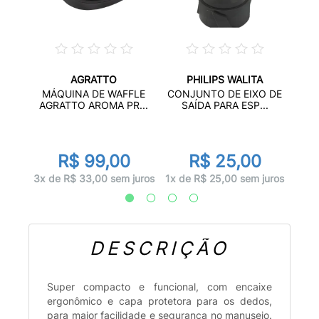
AGRATTO
PHILIPS WALITA
TAMPA
BAL
MÁQUINA DE WAFFLE
CONJUNTO DE EIXO DE
D
AGRATTO AROMA PR...
SAÍDA PARA ESP...
R$ 99,00
R$ 25,00
juros
4x d
3x de R$ 33,00 sem juros
1x de R$ 25,00 sem juros
DESCRIÇÃO
Super compacto e funcional, com encaixe
ergonômico e capa protetora para os dedos,
para maior facilidade e segurança no manuseio.