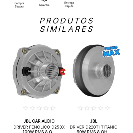
PRODUTOS
SIMILARES
JBL CAR AUDIO
JBL
DRI
DRIVER FENÓLICO D250X
DRIVER D220TI TITÂNIO
JBL...
100W RMS 8 O...
60W RMS 8 OH...