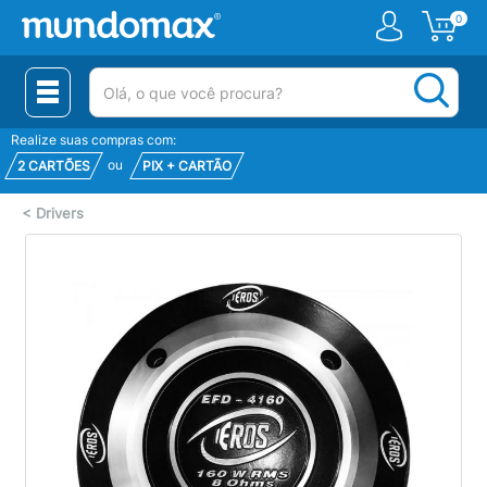
0
(pesquisar)
Realize suas compras com:
ou
2 CARTÕES
PIX + CARTÃO
<
Drivers