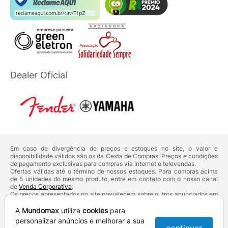
Dealer Oficial
Em caso de divergência de preços e estoques no site, o valor e
disponibilidade válidos são os da Cesta de Compras. Preços e condições
de pagamento exclusivas para compras via internet e televendas.
Ofertas válidas até o término de nossos estoques. Para compras acima
de 5 unidades do mesmo produto, entre em contato com o nosso canal
de
Venda Corporativa
.
Os preços apresentados no site prevalecem sobre outros anunciados em
qualquer outro meio de comunicação ou sites de buscas. Código de
Defesa do Consumidor:
Lei nº 8.078.
A
Mundomax
utiliza
cookies
para
Vendas sujeitas à confirmação de dados e análises de crédito e risco.
personalizar anúncios e melhorar a sua