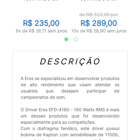
de R$
322,00
por
0
R$ 235,00
R$ 289,00
juros
9x d
9x de R$ 26,11 sem juros
10x de R$ 28,90 sem juros
DESCRIÇÃO
A Eros se especializou em desenvolver produtos
de alto rendimento que visam atender os
usuários que desejam participar de
campeonatos de som.
O Driver Eros EFD-4160 - 160 Watts RMS é mais
um desses produtos que foi desenvolvido
especialmente para as competições.
Com o diafragma fenólico, este driver possui
bobina de Kapton com sensibilidade de 110Db,