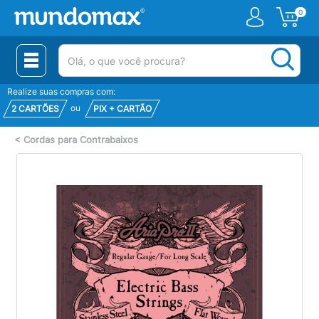
0
(pesquisar)
Realize suas compras com:
ou
2 CARTÕES
PIX + CARTÃO
<
Cordas para Contrabaixos