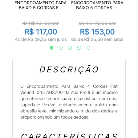
PARA
E
ENCORDOAMENTO PARA
ENCORDOAMENTO PARA
..
BAIX
BAIXO 5 CORDAS E...
BAIXO 5 CORDAS ....
r
d
de R$
131,00
por
de R$
170,00
por
0
R$ 117,00
R$ 153,00
juros
10x d
4x de R$ 29,25 sem juros
6x de R$ 25,50 sem juros
DESCRIÇÃO
O Encordoamento Para Baixo 4 Cordas Flat
Wound .045 AGS700 da Aria Pro II é um modelo
que oferece timbre suave e jazzístico, com uma
superfície flexível cuidadosamente polida com
abrasão leve, minimizando o ruído dos dedos e
proporcionando um toque sedoso.
CARACTERÍSTICAS