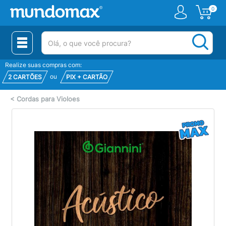
0
(pesquisar)
Realize suas compras com:
ou
2 CARTÕES
PIX + CARTÃO
<
Cordas para Violoes