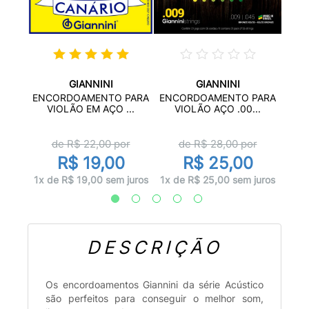
GIANNINI
GIANNINI
PARA
ENC
ENCORDOAMENTO PARA
ENCORDOAMENTO PARA
...
V
VIOLÃO EM AÇO ...
VIOLÃO AÇO .00...
r
de R$
22,00
por
de R$
28,00
por
R$ 19,00
R$ 25,00
juros
1x d
1x de R$ 19,00 sem juros
1x de R$ 25,00 sem juros
DESCRIÇÃO
Os encordoamentos Giannini da série Acústico
são perfeitos para conseguir o melhor som,