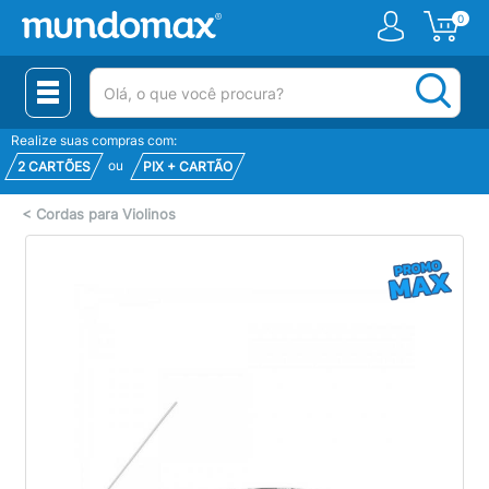
0
(pesquisar)
Realize suas compras com:
ou
2 CARTÕES
PIX + CARTÃO
<
Cordas para Violinos