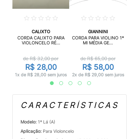
CALIXTO
GIANNINI
PARA
CORD
CORDA CALIXTO PARA
CORDA PARA VIOLINO 1ª
..
VIOLONCELO RÉ...
MI MÉDIA GE...
r
de R$
32,00
por
de R$
65,00
por
R$ 28,00
R$ 58,00
juros
4x d
1x de R$ 28,00 sem juros
2x de R$ 29,00 sem juros
CARACTERÍSTICAS
Modelo:
1ª Lá (A)
Aplicação:
Para Violoncelo