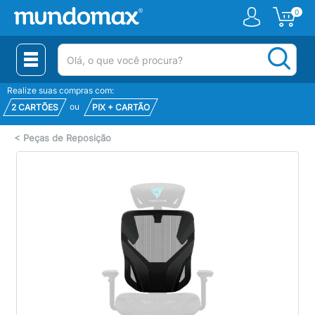
0
(pesquisar)
Realize suas compras com:
ou
2 CARTÕES
PIX + CARTÃO
<
Peças de Reposição