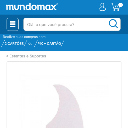
0
(pesquisar)
Realize suas compras com:
ou
2 CARTÕES
PIX + CARTÃO
<
Estantes e Suportes