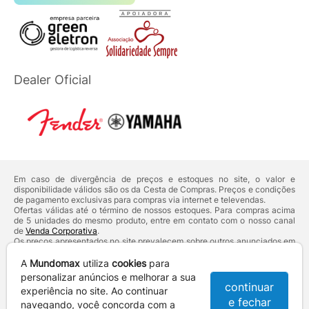
Dealer Oficial
Em caso de divergência de preços e estoques no site, o valor e
disponibilidade válidos são os da Cesta de Compras. Preços e condições
de pagamento exclusivas para compras via internet e televendas.
Ofertas válidas até o término de nossos estoques. Para compras acima
de 5 unidades do mesmo produto, entre em contato com o nosso canal
de
Venda Corporativa
.
Os preços apresentados no site prevalecem sobre outros anunciados em
qualquer outro meio de comunicação ou sites de buscas. Código de
Defesa do Consumidor:
Lei nº 8.078.
A
Mundomax
utiliza
cookies
para
Vendas sujeitas à confirmação de dados e análises de crédito e risco.
personalizar anúncios e melhorar a sua
continuar
experiência no site. Ao continuar
Razão Social: Hayamax Distribuidora de Produtos Eletrônicos Ltda -
e fechar
CNPJ: 01.725.627/0002-53 - Endereço: R. Senador Souza Naves, 9 -
navegando, você concorda com a