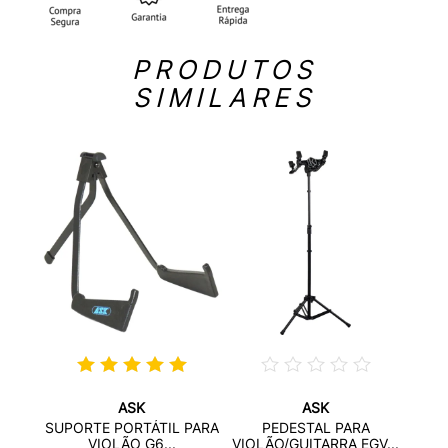
PRODUTOS
SIMILARES
ASK
ASK
LADO
SUP
SUPORTE PORTÁTIL PARA
PEDESTAL PARA
VIOLÃO G6...
VIOLÃO/GUITARRA EGV...