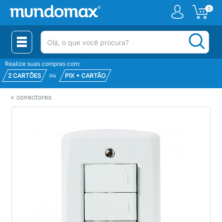
0
(pesquisar)
Realize suas compras com:
ou
2 CARTÕES
PIX + CARTÃO
<
conectores