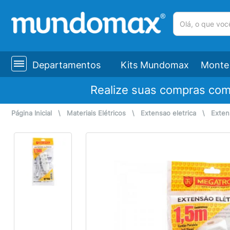
(pesquisar)
Departamentos
Kits Mundomax
Monte 
Realize suas compras co
Página Inicial
\
Materiais Elétricos
\
Extensao eletrica
\
Exten