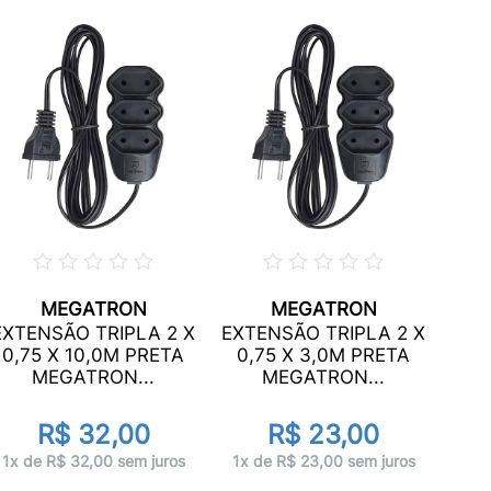
MEGATRON
MEGATRON
EXT
EXTENSÃO TRIPLA 2 X
EXTENSÃO TRIPLA 2 X
0,
0,75 X 10,0M PRETA
0,75 X 3,0M PRETA
MEGATRON...
MEGATRON...
R$ 32,00
R$ 23,00
1x 
1x de R$ 32,00 sem juros
1x de R$ 23,00 sem juros