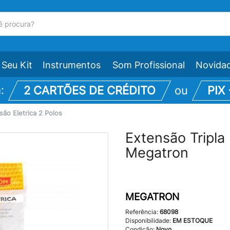
Seu Kit
Instrumentos
Som Profissional
Novida
m:
2 CARTÕES DE CRÉDITO
ou
PIX
são Eletrica 2 Polos
Extensão Tripla
Megatron
MEGATRON
Referência:
68098
Disponibilidade:
EM ESTOQUE
Condição:
Novo