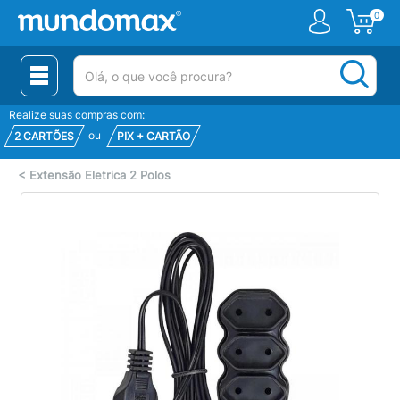
0
(pesquisar)
Realize suas compras com:
ou
2 CARTÕES
PIX + CARTÃO
<
Extensão Eletrica 2 Polos