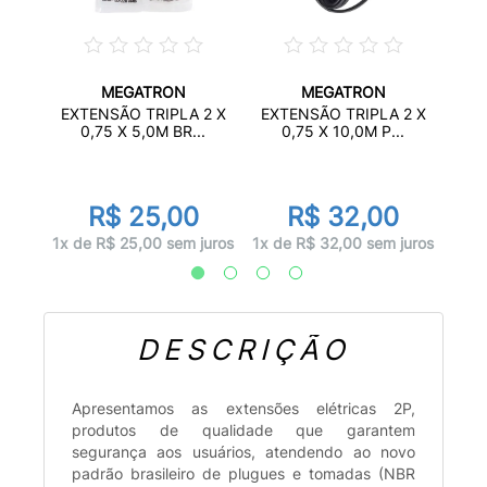
MEGATRON
MEGATRON
 90°
EXT
EXTENSÃO TRIPLA 2 X
EXTENSÃO TRIPLA 2 X
.
0,75 X 5,0M BR...
0,75 X 10,0M P...
R$ 25,00
R$ 32,00
juros
1x d
1x de R$ 25,00 sem juros
1x de R$ 32,00 sem juros
DESCRIÇÃO
Apresentamos as extensões elétricas 2P,
produtos de qualidade que garantem
segurança aos usuários, atendendo ao novo
padrão brasileiro de plugues e tomadas (NBR