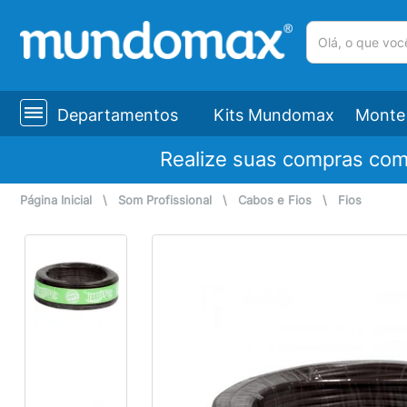
(pesquisar)
Departamentos
Kits Mundomax
Monte 
Realize suas compras co
Página Inicial
\
Som Profissional
\
Cabos e Fios
\
Fios