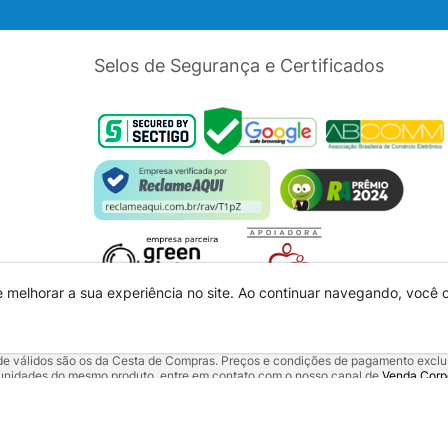
Selos de Segurança e Certificados
e melhorar a sua experiência no site. Ao continuar navegando, você
dade válidos são os da Cesta de Compras. Preços e condições de pagamento exclus
5 unidades do mesmo produto, entre em contato com o nosso canal de
Venda Corp
alquer outro meio de comunicação ou sites de buscas. Código de Defesa do Con
 01.725.627/0002-53 - Endereço: R. Senador Souza Naves, 9 - Centro - CEP: 860