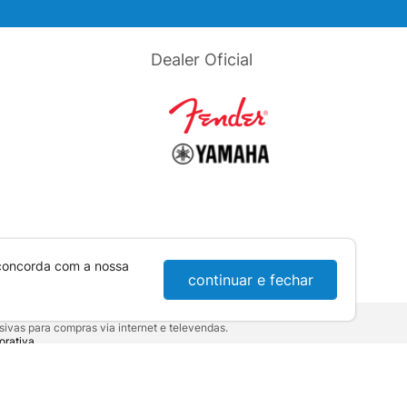
Dealer Oficial
 concorda com a nossa
continuar e fechar
ivas para compras via internet e televendas.
orativa
.
sumidor:
Lei nº 8.078.
10-921 - Londrina / PR