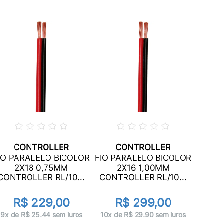
CONTROLLER
CONTROLLER
FIO 
IO PARALELO BICOLOR
FIO PARALELO BICOLOR
2X18 0,75MM
2X16 1,00MM
CON
CONTROLLER RL/10...
CONTROLLER RL/10...
R$ 229,00
R$ 299,00
10x 
9x de R$ 25,44 sem juros
10x de R$ 29,90 sem juros