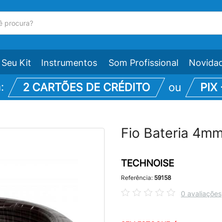
Seu Kit
Instrumentos
Som Profissional
Novida
m:
2 CARTÕES DE CRÉDITO
ou
PIX
Fio Bateria 4m
TECHNOISE
Referência:
59158
0 avaliações