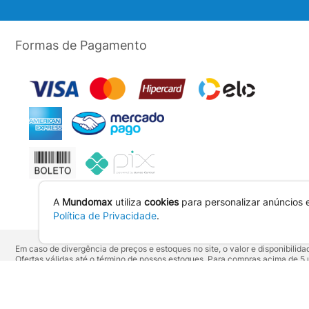
Formas de Pagamento
A
Mundomax
utiliza
cookies
para personalizar anúncios 
Política de Privacidade
.
Em caso de divergência de preços e estoques no site, o valor e disponibili
Ofertas válidas até o término de nossos estoques. Para compras acima de 
Os preços apresentados no site prevalecem sobre outros anunciados em qu
Vendas sujeitas à confirmação de dados e análises de crédito e risco.
Razão Social: Hayamax Distribuidora de Produtos Eletrônicos Ltda - CNPJ: