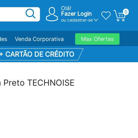
Olá!
0
Fazer Login
ou
cadastrar-se
des
Venda Corporativa
Max Ofertas
 + CARTÃO DE CRÉDITO
m Preto TECHNOISE