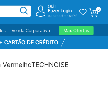
Olá!
0
Fazer Login
ou
cadastrar-se
des
Venda Corporativa
Max Ofertas
 + CARTÃO DE CRÉDITO
mm VermelhoTECHNOISE