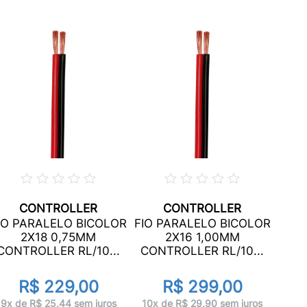
CONTROLLER
CONTROLLER
FIO 
IO PARALELO BICOLOR
FIO PARALELO BICOLOR
2X18 0,75MM
2X16 1,00MM
CON
CONTROLLER RL/10...
CONTROLLER RL/10...
R$ 229,00
R$ 299,00
10x 
9x de R$ 25,44 sem juros
10x de R$ 29,90 sem juros