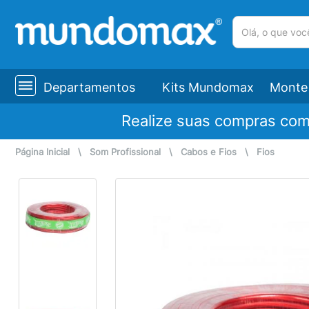
(pesquisar)
Departamentos
Kits Mundomax
Monte 
Realize suas compras co
Página Inicial
\
Som Profissional
\
Cabos e Fios
\
Fios