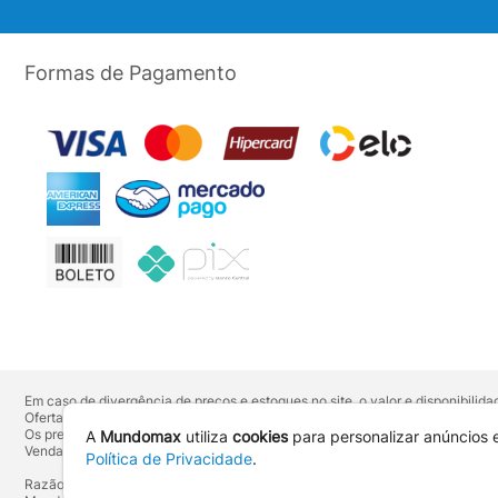
Formas de Pagamento
Em caso de divergência de preços e estoques no site, o valor e disponibili
Ofertas válidas até o término de nossos estoques. Para compras acima de 
Os preços apresentados no site prevalecem sobre outros anunciados em qu
A
Mundomax
utiliza
cookies
para personalizar anúncios 
Vendas sujeitas à confirmação de dados e análises de crédito e risco.
Política de Privacidade
.
Razão Social: Hayamax Distribuidora de Produtos Eletrônicos Ltda - CNPJ: