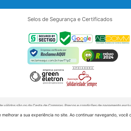
Selos de Segurança e Certificados
dade válidos são os da Cesta de Compras. Preços e condições de pagamento exclus
5 unidades do mesmo produto, entre em contato com o nosso canal de
Venda Corp
alquer outro meio de comunicação ou sites de buscas. Código de Defesa do Con
e melhorar a sua experiência no site. Ao continuar navegando, você
 01.725.627/0002-53 - Endereço: R. Senador Souza Naves, 9 - Centro - CEP: 860