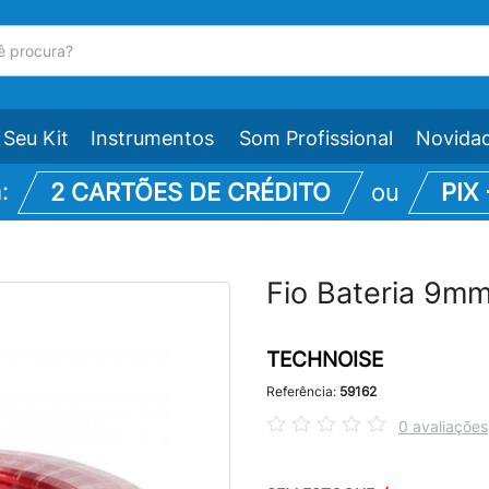
Seu Kit
Instrumentos
Som Profissional
Novida
m:
2 CARTÕES DE CRÉDITO
ou
PIX
Fio Bateria 9
TECHNOISE
Referência:
59162
0 avaliações