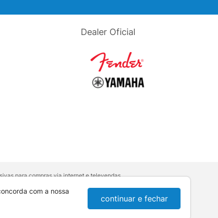
Dealer Oficial
ivas para compras via internet e televendas.
orativa
.
sumidor:
Lei nº 8.078.
 concorda com a nossa
continuar e fechar
10-921 - Londrina / PR