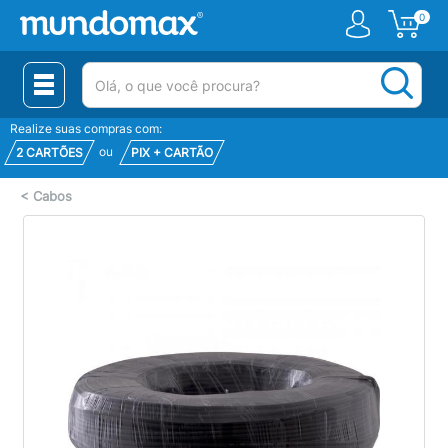
0
(pesquisar)
Realize suas compras com:
ou
2 CARTÕES
PIX + CARTÃO
<
Cabos