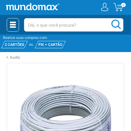
0
(pesquisar)
Realize suas compras com:
ou
2 CARTÕES
PIX + CARTÃO
<
Audio