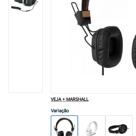
VEJA + MARSHALL
Variação