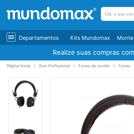
(pesquisar)
Departamentos
Kits Mundomax
Monte 
Realize suas compras co
Página Inicial
\
Som Profissional
\
Fones de ouvido
\
Fones