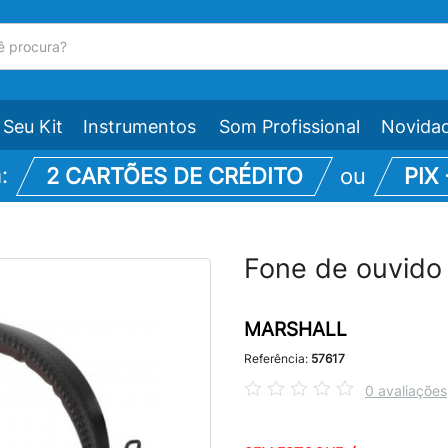
Seu Kit
Instrumentos
Som Profissional
Novida
m:
2 CARTÕES DE CRÉDITO
ou
PIX
Fone de ouvid
MARSHALL
Referência:
57617
0 avaliações