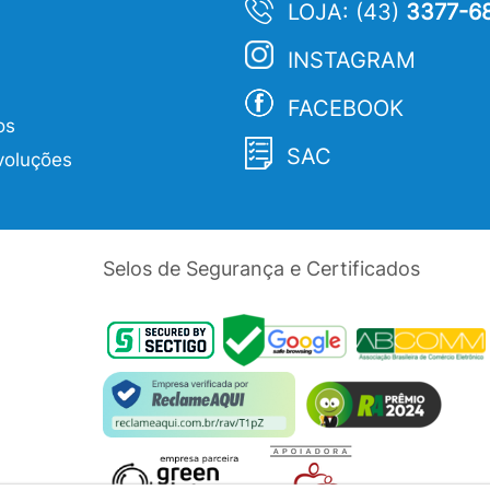
LOJA: (43)
3377-6
INSTAGRAM
FACEBOOK
os
SAC
voluções
Selos de Segurança e Certificados