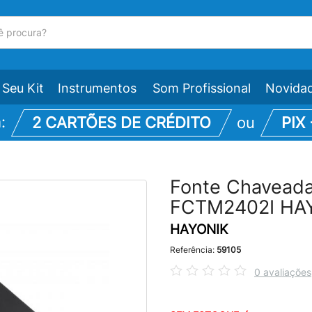
Seu Kit
Instrumentos
Som Profissional
Novida
m:
2 CARTÕES DE CRÉDITO
ou
PIX
Fonte Chavead
FCTM2402I HA
HAYONIK
Referência:
59105
0 avaliações