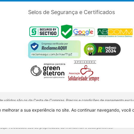
Selos de Segurança e Certificados
dade válidos são os da Cesta de Compras. Preços e condições de pagamento exclus
5 unidades do mesmo produto, entre em contato com o nosso canal de
Venda Corp
alquer outro meio de comunicação ou sites de buscas. Código de Defesa do Con
e melhorar a sua experiência no site. Ao continuar navegando, você
 01.725.627/0002-53 - Endereço: R. Senador Souza Naves, 9 - Centro - CEP: 860
 aqui veiculados são de propriedade da Mundomax e seus parceiros.