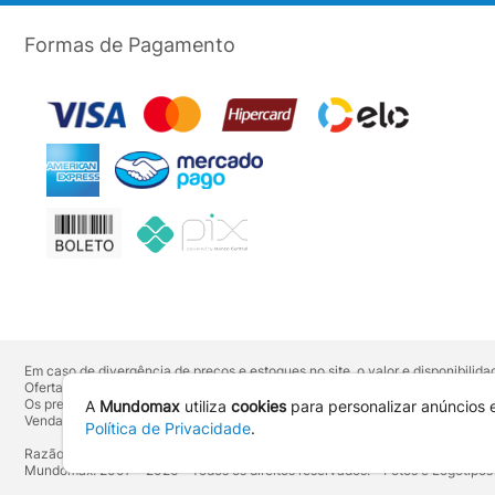
Formas de Pagamento
Em caso de divergência de preços e estoques no site, o valor e disponibili
Ofertas válidas até o término de nossos estoques. Para compras acima de 
Os preços apresentados no site prevalecem sobre outros anunciados em qu
A
Mundomax
utiliza
cookies
para personalizar anúncios 
Vendas sujeitas à confirmação de dados e análises de crédito e risco.
Política de Privacidade
.
Razão Social: Hayamax Distribuidora de Produtos Eletrônicos Ltda - CNPJ:
Mundomax. 2007 - 2026 - Todos os direitos reservados. - Fotos e Logotipos