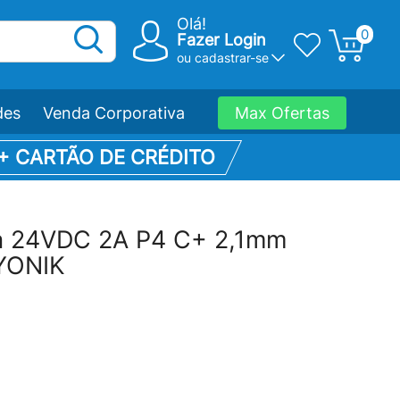
Olá!
0
Fazer Login
ou
cadastrar-se
des
Venda Corporativa
Max Ofertas
 + CARTÃO DE CRÉDITO
a 24VDC 2A P4 C+ 2,1mm
YONIK