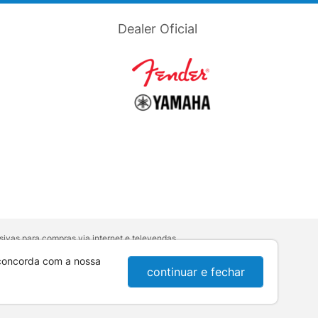
Dealer Oficial
ivas para compras via internet e televendas.
orativa
.
sumidor:
Lei nº 8.078.
 concorda com a nossa
continuar e fechar
10-921 - Londrina / PR