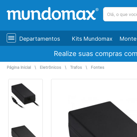
(pesquisar)
Departamentos
Kits Mundomax
Monte 
Realize suas compras co
Página Inicial
\
Eletrônicos
\
Trafos
\
Fontes