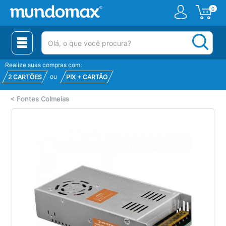
0
(pesquisar)
Realize suas compras com:
ou
2 CARTÕES
PIX + CARTÃO
<
Fontes Colmeias