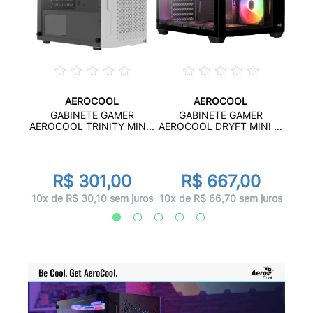
AEROCOOL
AEROCOOL
R
GABINETE GAMER
GABINETE GAMER
 P...
AERO
AEROCOOL TRINITY MIN...
AEROCOOL DRYFT MINI ...
0
R$ 301,00
R$ 667,00
juros
10x d
10x de R$ 30,10 sem juros
10x de R$ 66,70 sem juros