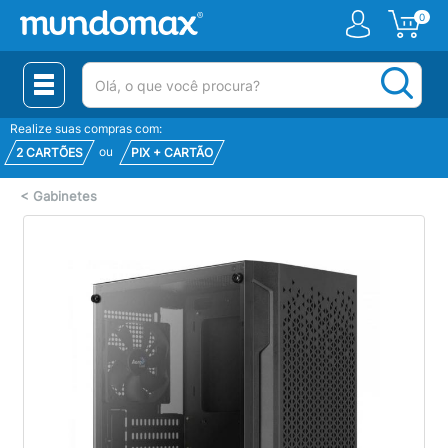
0
(pesquisar)
Realize suas compras com:
ou
2 CARTÕES
PIX + CARTÃO
<
Gabinetes