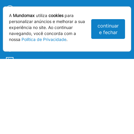
SITE: (43)
3377-6686
A
Mundomax
utiliza
cookies
para
personalizar anúncios e melhorar a sua
LOJA: (43)
3377-6800
continuar
experiência no site. Ao continuar
e fechar
navegando, você concorda com a
INSTAGRAM
nossa
Política de Privacidade
.
FACEBOOK
SAC
REDES SOCIAIS
Acompanhe nossas redes sociais: