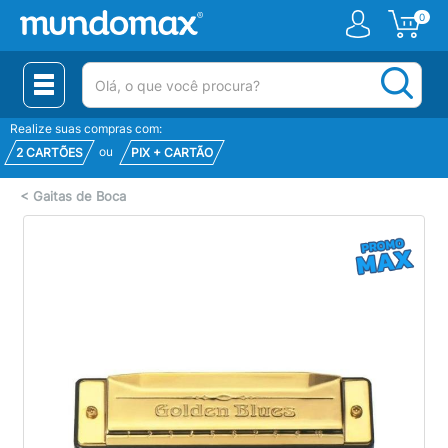
0
(pesquisar)
Realize suas compras com:
ou
2 CARTÕES
PIX + CARTÃO
<
Gaitas de Boca