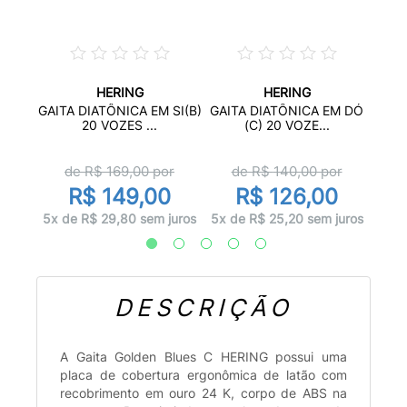
HERING
HERING
NTAGE
G
GAITA DIATÔNICA EM SI(B)
GAITA DIATÔNICA EM DÓ
20 VOZES ...
(C) 20 VOZE...
r
de R$
169,00
por
de R$
140,00
por
0
R$ 149,00
R$ 126,00
 juros
6x d
5x de R$ 29,80 sem juros
5x de R$ 25,20 sem juros
DESCRIÇÃO
A Gaita Golden Blues C HERING possui uma
placa de cobertura ergonômica de latão com
recobrimento em ouro 24 K, corpo de ABS na