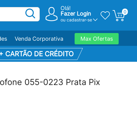
Olá!
0
Fazer Login
ou
cadastrar-se
des
Venda Corporativa
Max Ofertas
 + CARTÃO DE CRÉDITO
rofone 055-0223 Prata Pix