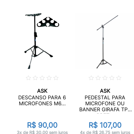
ASK
ASK
O
DESCANSO PARA 6
PEDESTAL PARA
RA
MICROFONES M6...
MICROFONE OU
RT
BANNER GIRAFA TPA
PRET...
R$ 90,00
R$ 107,00
ros
3x de R$ 30,00 sem juros
4x de R$ 26,75 sem juros