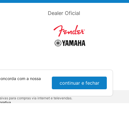
Dealer Oficial
 concorda com a nossa
continuar e fechar
ivas para compras via internet e televendas.
orativa
.
sumidor:
Lei nº 8.078.
10-921 - Londrina / PR