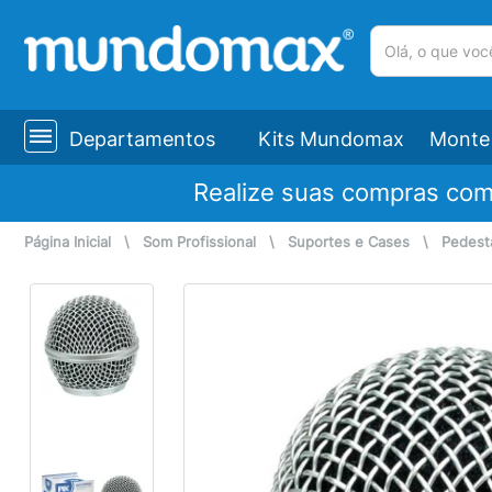
(pesquisar)
Departamentos
Kits Mundomax
Monte 
Realize suas compras co
Página Inicial
\
Som Profissional
\
Suportes e Cases
\
Pedest