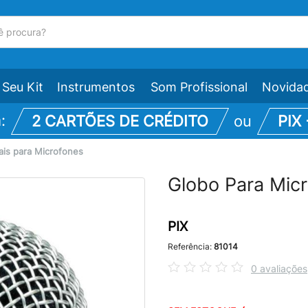
Seu Kit
Instrumentos
Som Profissional
Novida
m:
2 CARTÕES DE CRÉDITO
ou
PIX
ais para Microfones
Globo Para Mic
PIX
Referência:
81014
0 avaliações