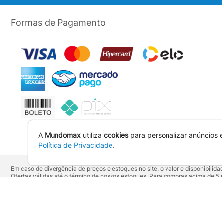
Formas de Pagamento
A
Mundomax
utiliza
cookies
para personalizar anúncios 
Política de Privacidade
.
Em caso de divergência de preços e estoques no site, o valor e disponibili
Ofertas válidas até o término de nossos estoques. Para compras acima de 
Os preços apresentados no site prevalecem sobre outros anunciados em qu
Vendas sujeitas à confirmação de dados e análises de crédito e risco.
Razão Social: Hayamax Distribuidora de Produtos Eletrônicos Ltda - CNPJ:
Mundomax. 2007 - 2026 - Todos os direitos reservados. - Fotos e Logotipos