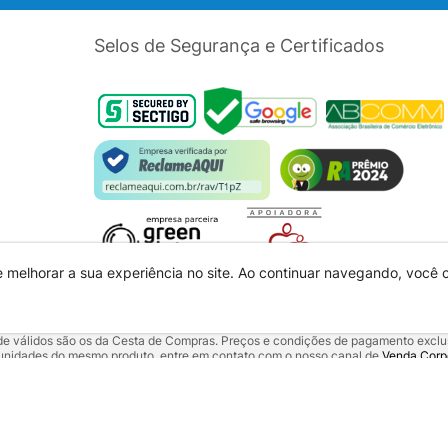
Selos de Segurança e Certificados
e melhorar a sua experiência no site. Ao continuar navegando, você
dade válidos são os da Cesta de Compras. Preços e condições de pagamento exclus
5 unidades do mesmo produto, entre em contato com o nosso canal de
Venda Corp
alquer outro meio de comunicação ou sites de buscas. Código de Defesa do Con
 01.725.627/0002-53 - Endereço: R. Senador Souza Naves, 9 - Centro - CEP: 860
 aqui veiculados são de propriedade da Mundomax e seus parceiros.