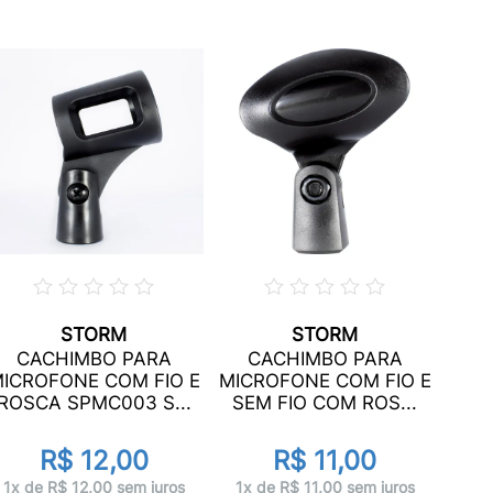
STORM
STORM
ES
CACHIMBO PARA
CACHIMBO PARA
0
ICROFONE COM FIO E
MICROFONE COM FIO E
PAR
ROSCA SPMC003 S...
SEM FIO COM ROS...
R$ 12,00
R$ 11,00
1x 
1x de R$ 12,00 sem juros
1x de R$ 11,00 sem juros