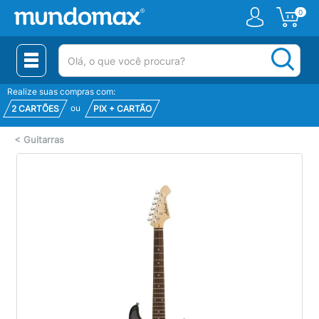
0
(pesquisar)
Realize suas compras com:
ou
2 CARTÕES
PIX + CARTÃO
<
Guitarras