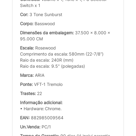
Switch x 1
Cor:
3 Tone Sunburst
Corpo:
Basswood
Dimensões da embalagem:
37.500 x 8.000 x
95.000 CM
Escala:
Rosewood
Comprimento da escala: 580mm (22-7/8”)
Raio da escala: 240R (mm)
Raio da escala: 9.5" (polegadas)
Marca:
ARIA
Ponte:
VFT-1 Tremolo
Trastes:
22
Informação adicional:
• Hardware: Chrome.
EAN:
882985009564
Un.Venda:
PC/1
Tempo de Garantia:
90 dias (já inclui garantia