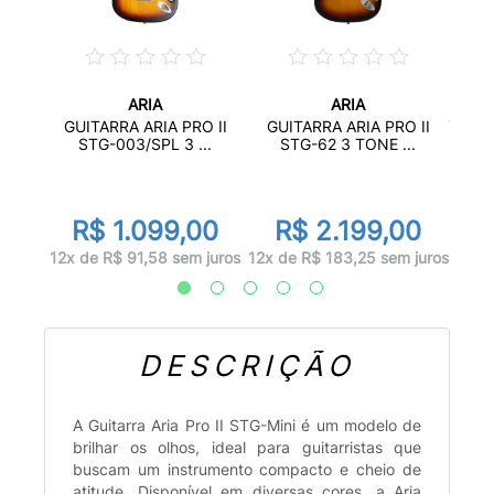
ARIA
ARIA
I PE-
GUITA
GUITARRA ARIA PRO II
GUITARRA ARIA PRO II
STG-003/SPL 3 ...
STG-62 3 TONE ...
00
R
R$ 1.099,00
R$ 2.199,00
 juros
12x d
12x de R$ 91,58 sem juros
12x de R$ 183,25 sem juros
DESCRIÇÃO
A Guitarra Aria Pro II STG-Mini é um modelo de
brilhar os olhos, ideal para guitarristas que
buscam um instrumento compacto e cheio de
atitude. Disponível em diversas cores, a Aria