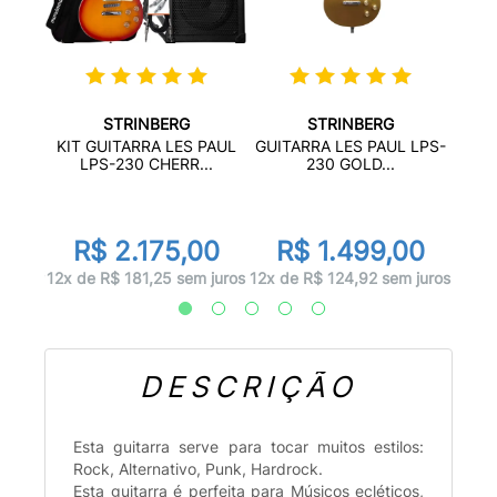
STRINBERG
STRINBERG
ER
KIT
KIT GUITARRA LES PAUL
GUITARRA LES PAUL LPS-
NI...
LPS-230 CHERR...
230 GOLD...
00
R
R$ 2.175,00
R$ 1.499,00
 juros
12x d
12x de R$ 181,25 sem juros
12x de R$ 124,92 sem juros
DESCRIÇÃO
Esta guitarra serve para tocar muitos estilos:
Rock, Alternativo, Punk, Hardrock.
Esta guitarra é perfeita para Músicos ecléticos,