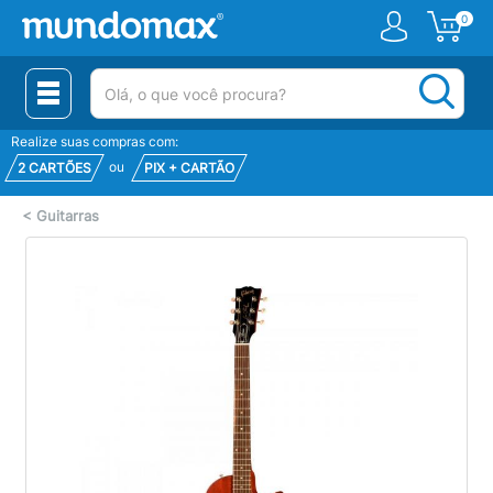
0
(pesquisar)
Realize suas compras com:
ou
2 CARTÕES
PIX + CARTÃO
<
Guitarras