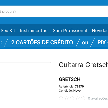
Seu Kit
Instrumentos
Som Profissional
Novida
m:
2 CARTÕES DE CRÉDITO
ou
PIX
Guitarra Gretsc
GRETSCH
Referência:
79379
Condição:
Novo
0 avaliações