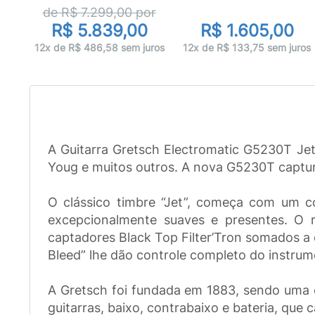
de R$
7.299,00
por
R$ 5.839,00
R$ 1.605,00
ros
12x de R$ 486,58 sem juros
12x de R$ 133,75 sem juros
A Guitarra Gretsch Electromatic G5230T Jet
Youg e muitos outros. A nova G5230T captura
O clássico timbre “Jet”, começa com um
excepcionalmente suaves e presentes. O r
captadores Black Top Filter’Tron somados a 
Bleed” lhe dão controle completo do instrum
A Gretsch foi fundada em 1883, sendo uma e
guitarras, baixo, contrabaixo e bateria, que