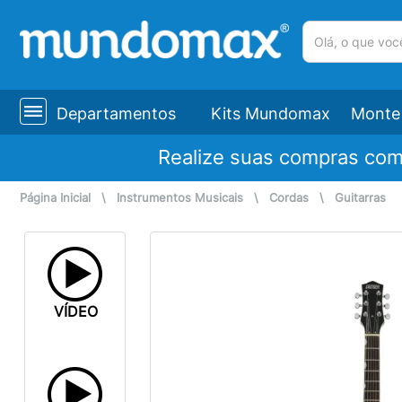
(pesquisar)
Departamentos
Kits Mundomax
Monte 
Realize suas compras co
Página Inicial
\
Instrumentos Musicais
\
Cordas
\
Guitarras
VÍDEO