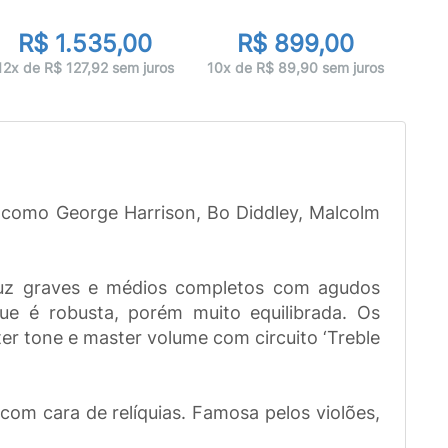
R$ 1.535,00
R$ 899,00
10x 
12x de R$ 127,92 sem juros
10x de R$ 89,90 sem juros
, como George Harrison, Bo Diddley, Malcolm
uz graves e médios completos com agudos
ue é robusta, porém muito equilibrada. Os
er tone e master volume com circuito ‘Treble
om cara de relíquias. Famosa pelos violões,