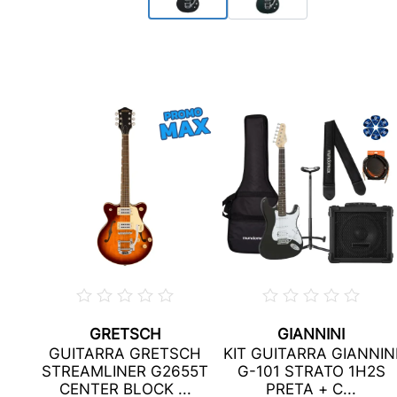
GRETSCH
GIANNINI
NI
GUITARRA GRETSCH
KIT GUITARRA GIANNIN
COM
STREAMLINER G2655T
G-101 STRATO 1H2S
.
CENTER BLOCK ...
PRETA + C...