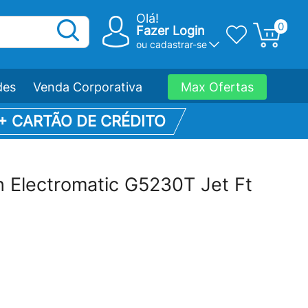
Olá!
0
Fazer Login
ou
cadastrar-se
des
Venda Corporativa
Max Ofertas
 + CARTÃO DE CRÉDITO
h Electromatic G5230T Jet Ft