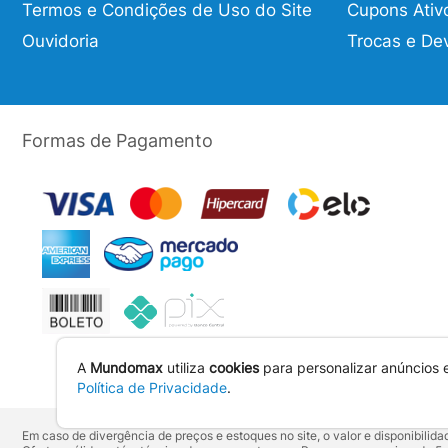
Termos e Condições de Uso do Site
Cupons Ativ
Ouvidoria
Trocas e De
Formas de Pagamento
A
Mundomax
utiliza
cookies
para personalizar anúncios 
Política de Privacidade
.
Em caso de divergência de preços e estoques no site, o valor e disponibili