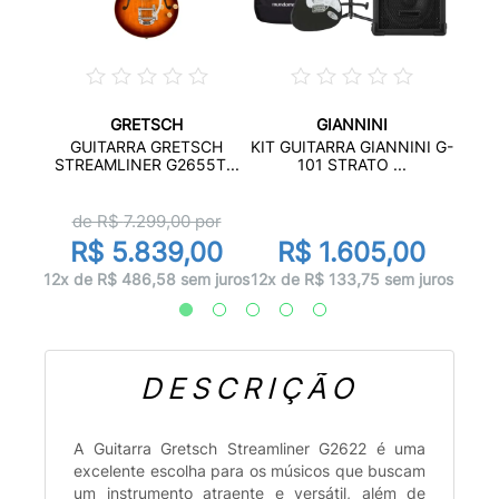
GRETSCH
GIANNINI
 G100
KI
GUITARRA GRETSCH
KIT GUITARRA GIANNINI G-
..
VE
STREAMLINER G2655T...
101 STRATO ...
de R$
7.299,00
por
0
R
R$ 5.839,00
R$ 1.605,00
 juros
12x d
12x de R$ 486,58 sem juros
12x de R$ 133,75 sem juros
DESCRIÇÃO
A Guitarra Gretsch Streamliner G2622 é uma
excelente escolha para os músicos que buscam
um instrumento atraente e versátil, além de