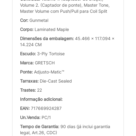
Volume 2. (Captador de ponte), Master Tone,
Master Volume com Push/Pull para Coil Split
Cor:
Gunmetal
Corpo:
Laminated Maple
Dimensões da embalagem:
45.466 x 117.094 x
14.224 CM
Escudo:
3-Ply Tortoise
Marca:
GRETSCH
Ponte:
Adjusto-Matic™
Tarraxas:
Die-Cast Sealed
Trastes:
22
Informação adicional:
EAN:
717669924287
Un.Venda:
PC/1
Tempo de Garantia:
90 dias (já inclui garantia
legal, Art.26, CDC)