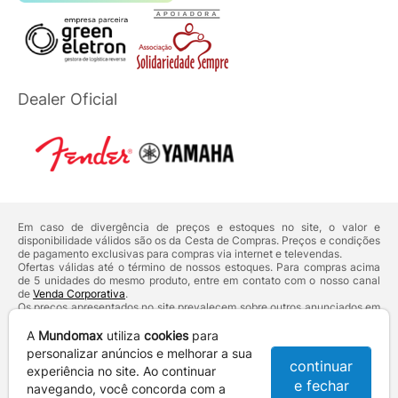
Dealer Oficial
Em caso de divergência de preços e estoques no site, o valor e
disponibilidade válidos são os da Cesta de Compras. Preços e condições
de pagamento exclusivas para compras via internet e televendas.
Ofertas válidas até o término de nossos estoques. Para compras acima
de 5 unidades do mesmo produto, entre em contato com o nosso canal
de
Venda Corporativa
.
Os preços apresentados no site prevalecem sobre outros anunciados em
qualquer outro meio de comunicação ou sites de buscas. Código de
Defesa do Consumidor:
Lei nº 8.078.
A
Mundomax
utiliza
cookies
para
Vendas sujeitas à confirmação de dados e análises de crédito e risco.
personalizar anúncios e melhorar a sua
continuar
experiência no site. Ao continuar
Razão Social: Hayamax Distribuidora de Produtos Eletrônicos Ltda -
e fechar
CNPJ: 01.725.627/0002-53 - Endereço: R. Senador Souza Naves, 9 -
navegando, você concorda com a