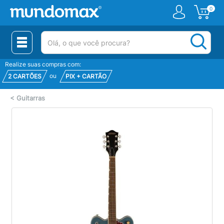
0
(pesquisar)
Realize suas compras com:
ou
2 CARTÕES
PIX + CARTÃO
<
Guitarras