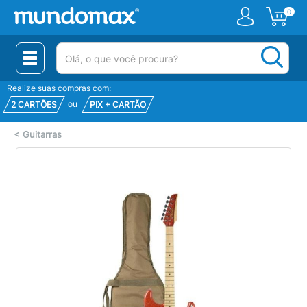
0
(pesquisar)
Realize suas compras com:
ou
2 CARTÕES
PIX + CARTÃO
<
Guitarras