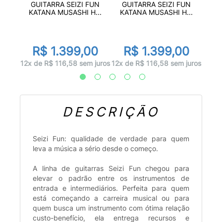
 G100
KIT 
GUITARRA SEIZI FUN
GUITARRA SEIZI FUN
..
KATANA MUSASHI H...
KATANA MUSASHI H...
0
R
R$ 1.399,00
R$ 1.399,00
 juros
12x d
12x de R$ 116,58 sem juros
12x de R$ 116,58 sem juros
DESCRIÇÃO
Seizi Fun: qualidade de verdade para quem
leva a música a sério desde o começo.
A linha de guitarras Seizi Fun chegou para
elevar o padrão entre os instrumentos de
entrada e intermediários. Perfeita para quem
está começando a carreira musical ou para
quem busca um instrumento com ótima relação
custo-benefício, ela entrega recursos e