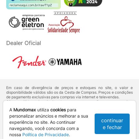
Dealer Oficial
Em caso de divergência de preços e estoques no site, o valor e
disponibilidade válidos são os da Cesta de Compras. Preços e condições
de pagamento exclusivas para compras via internet e televendas.
Ofertas válidas até o término de nossos estoques. Para compras acima
de 5 unidades do mesmo produto, entre em contato com o nosso canal
A
Mundomax
utiliza
cookies
para
de
Venda Corporativa
.
Os preços apresentados no site prevalecem sobre outros anunciados em
personalizar anúncios e melhorar a sua
continuar
qualquer outro meio de comunicação ou sites de buscas. Código de
experiência no site. Ao continuar
Defesa do Consumidor:
Lei nº 8.078.
e fechar
navegando, você concorda com a
Vendas sujeitas à confirmação de dados e análises de crédito e risco.
nossa
Política de Privacidade
.
Razão Social: Hayamax Distribuidora de Produtos Eletrônicos Ltda -