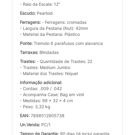
- Raio da Escala: 12”
Escudo:
Pearloid
Ferragens:
- Ferragens: cromadas
- Largura da Pestana (Nut): 42mm
- Material da Pestana: Plástico
Ponte:
Tremolo 6 parafusos com alavanca
Tarraxas:
Blindadas
Trastes:
- Quantidade de Trastes: 22
- Trastes: Medium Jumbo
- Material dos Trastes: Níquel
Informação adicional:
- Cordas: .009 / .042
- Acompanha Case: Bag em vinil
- Medidas: 99 x 32 x 4 cm
- Peso: 3,32 kg
EAN:
7898512905738
Un.Venda:
PC/1
Tempo de Garantia:
90 dias (já inclui garantia