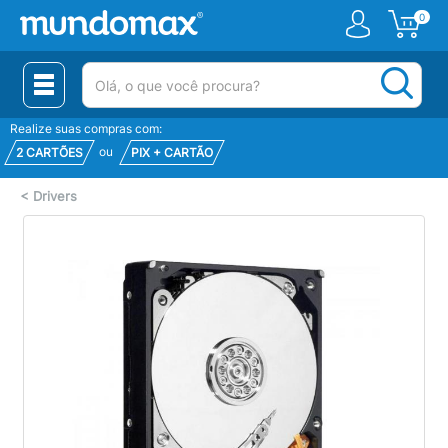
0
(pesquisar)
Realize suas compras com:
ou
2 CARTÕES
PIX + CARTÃO
<
Drivers