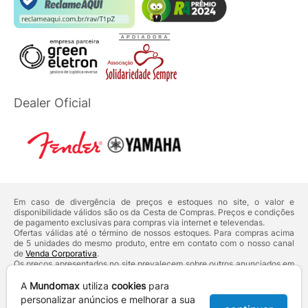
Dealer Oficial
Em caso de divergência de preços e estoques no site, o valor e
disponibilidade válidos são os da Cesta de Compras. Preços e condições
de pagamento exclusivas para compras via internet e televendas.
Ofertas válidas até o término de nossos estoques. Para compras acima
de 5 unidades do mesmo produto, entre em contato com o nosso canal
de
Venda Corporativa
.
Os preços apresentados no site prevalecem sobre outros anunciados em
qualquer outro meio de comunicação ou sites de buscas. Código de
Defesa do Consumidor:
Lei nº 8.078.
A
Mundomax
utiliza
cookies
para
Vendas sujeitas à confirmação de dados e análises de crédito e risco.
personalizar anúncios e melhorar a sua