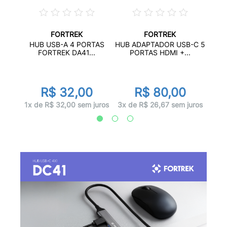
FORTREK
FORTREK
IGHT
HUB 
HUB USB-A 4 PORTAS
HUB ADAPTADOR USB-C 5
P
FORTREK DA41...
PORTAS HDMI +...
R$ 32,00
R$ 80,00
juros
3x d
1x de R$ 32,00 sem juros
3x de R$ 26,67 sem juros