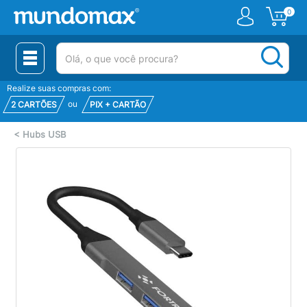
0
(pesquisar)
Realize suas compras com:
ou
2 CARTÕES
PIX + CARTÃO
<
Hubs USB