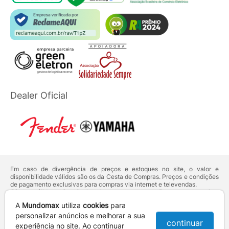
Dealer Oficial
Em caso de divergência de preços e estoques no site, o valor e
disponibilidade válidos são os da Cesta de Compras. Preços e condições
de pagamento exclusivas para compras via internet e televendas.
Ofertas válidas até o término de nossos estoques. Para compras acima
de 5 unidades do mesmo produto, entre em contato com o nosso canal
A
Mundomax
utiliza
cookies
para
de
Venda Corporativa
.
Os preços apresentados no site prevalecem sobre outros anunciados em
personalizar anúncios e melhorar a sua
continuar
qualquer outro meio de comunicação ou sites de buscas. Código de
experiência no site. Ao continuar